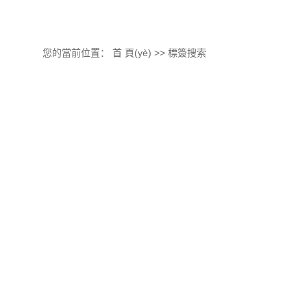
您的當前位置：
首 頁(yè)
>> 標簽搜索