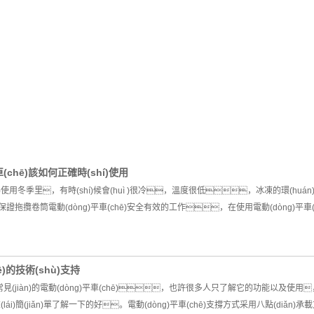
chē)該如何正確時(shí)使用
)使用冬季里，有時(shí)候會(huì )很冷，溫度很低，冰凍的環(huán)境對拖
攬卷筒電動(dòng)平車(chē)安全有效的工作，在使用電動(dòng)平車
ē)的技術(shù)支持
生活中常見(jiàn)的電動(dòng)平車(chē)，也許很多人只了解它的功能以及
(lái)簡(jiǎn)單了解一下的好。電動(dòng)平車(chē)支撐方式采用八點(d