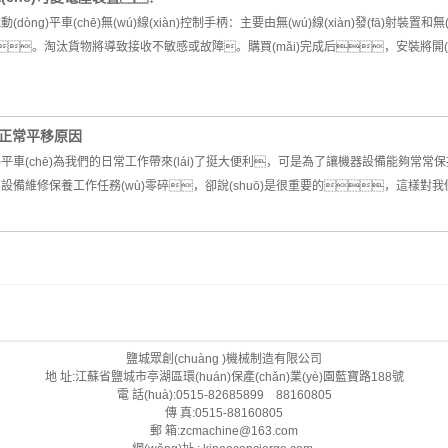
ng)平車(chē)無(wú)線(xiàn)控制手柄：主要由無(wú)線(xiàn)發(fā)射裝置和無
品。淘汰貨物將導致接收不敏感或故障。購買(mǎi)完成后，安裝將開(kā
不能正常平移原因
dòng)平車(chē)為我們的日常工作帶來(lái)了挺大便利，可是為了讓機器設備
。盡管設備維修保養工作任務(wù)零碎，卻說(shuō)是很重要的，這樣
鹽城眾創(chuàng )機械制造有限公司
地 址:江蘇省鹽城市亭湖區環(huán)保產(chǎn)業(yè)園藍寶路188號
電 話(huà):0515-82685899 88160805
傳 真:0515-88160805
郵 箱:zcmachine@163.com