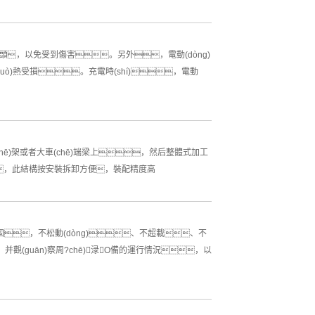
電極觸頭，以免受到傷害。另外，電動(dòng)
uò)熱受損。充電時(shí)，電動
(chē)架或者大車(chē)端梁上，然后整體式加工
)輪組，此結構按安裝拆卸方便，裝配精度高
放牢固，不松動(dòng)、不超載、不
觀(guān)察周?chē)渌O備的運行情況，以