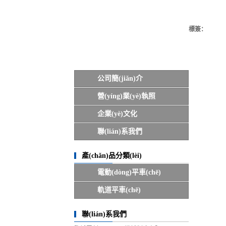
標簽：
公司概況
公司簡(jiǎn)介
營(yíng)業(yè)執照
企業(yè)文化
聯(lián)系我們
產(chǎn)品分類(lèi)
電動(dòng)平車(chē)
軌道平車(chē)
聯(lián)系我們