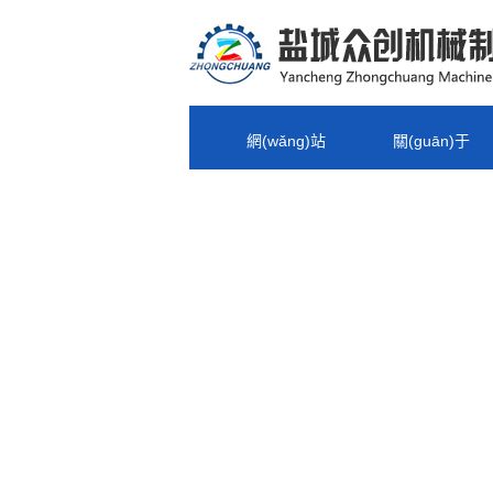
網(wǎng)站
關(guān)于
聯(lián)系我
首頁(yè)
眾創(chuàng )
們