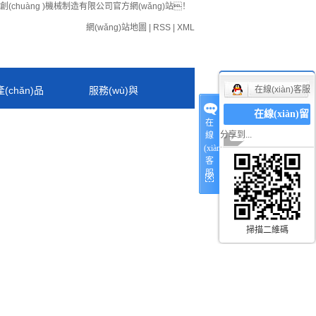
城眾創(chuàng )機械制造有限公司官方網(wǎng)站！
網(wǎng)站地圖
|
RSS
|
XML
產(chǎn)品
服務(wù)與
在線(xiàn)客服
在線(xiàn)留
在
分享到...
言
支持
線
(xiàn)
客
服
掃描二維碼