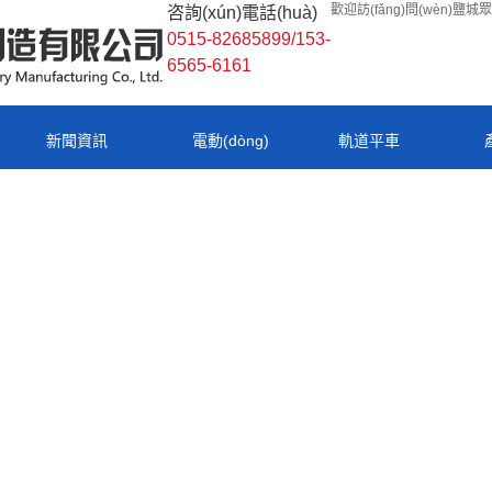
歡迎訪(fǎng)問(wèn)鹽
咨詢(xún)電話(huà)
0515-82685899/153-
6565-6161
新聞資訊
電動(dòng)
軌道平車
平車(chē)
(chē)
中心