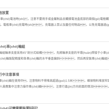
電池放置
ng)平車(chē)電池時(shí)，注意不要用手或金屬制品去觸摸電池盒底部的兩個(gè)
電瓶車(chē)充電時(shí)，充電器上禁止加蓋任何物品，以免充電器過(g
hē)車(chē)輪組
(chē)輪組軸承支座采用45°剖分式結構，先將軸承支座的半環(huán)焊接于小車
證車(chē)輪裝配精度和各車(chē)輪的水平垂直偏斜，然后再安裝車(chē
)運行中注意事項
、車(chē)輛在使用中，注意物料不得堆高超過(guò)1.5米，確保物料堆
人員應集中注意力操作車(chē)輛，注意行進(jìn)方向前面的情況，并
車(chē)可變電壓裝置？