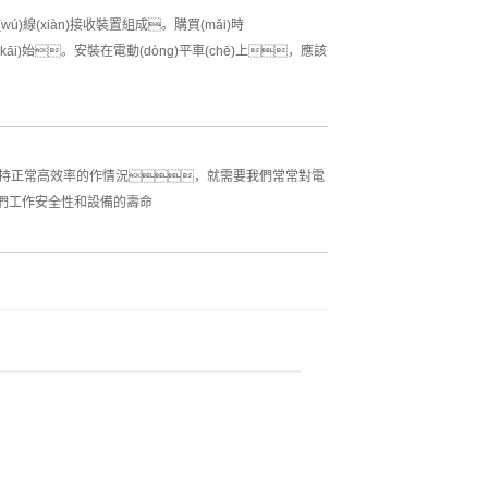
(wú)線(xiàn)接收裝置組成。購買(mǎi)時
i)始。安裝在電動(dòng)平車(chē)上，應該
能夠常常保持正常高效率的作情況，就需要我們常常對電
對我們工作安全性和設備的壽命