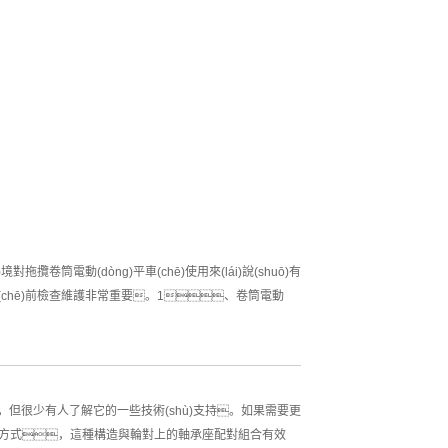
攬卷筒電動(dòng)平車(chē)使用來(lái)說(shuō)有
(chē)前檢查維護非常重要。1、卷筒電動
使用，但很少有人了解它的一些技術(shù)支持。如果需要更
iǎn)承載方式，這種構造與輪對上的軸承座配對組合有效