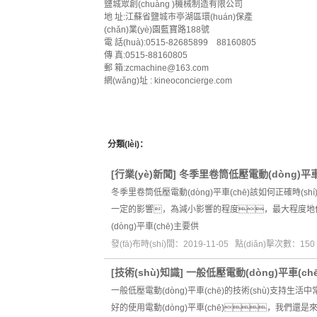
鹽城眾創(chuàng )機械制造有限公司
地 址:江蘇省鹽城市亭湖區環(huán)保產
(chǎn)業(yè)園藍寶路188號
電 話(huà):0515-82685899 88160805
傳 真:0515-88160805
郵 箱:zcmachine@163.com
網(wǎng)址 : kineoconcierge.com
分類(lèi)：
[
行業(yè)新聞
]
冬季里卷筒低壓電動(dòng)平車(
冬季里卷筒低壓電動(dòng)平車(chē)該如何正確時(shí
一定的影響，為減小影響的程度，最大程度地保證拖
(dòng)平車(chē)主要供
發(fā)布時(shí)間：2019-11-05 點(diǎn)擊次數：150
[
技術(shù)知識
]
一般低壓電動(dòng)平車(ch
一般低壓電動(dòng)平車(chē)的技術(shù)支持
好的使用電動(dòng)平車(chē)，我們還是來