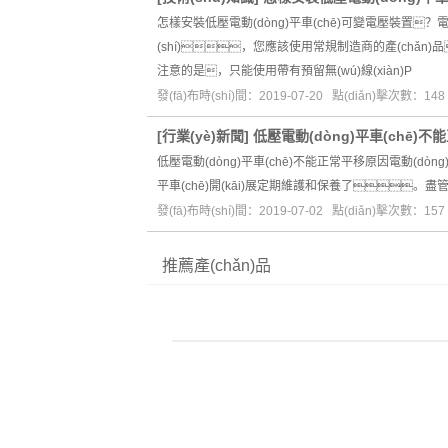
怎樣安裝低壓電動(dòng)平車(chē)可變電壓裝置？電動(dò
(shí)，您應該使用常規制造商的產(chǎn)
注意的是，只能使用帶有預留無(wú)線(xiàn)P
發(fā)布時(shí)間：2019-07-20 點(diǎn)擊次數：148
[
行業(yè)新聞
]
低壓電動(dòng)平車(chē)
低壓電動(dòng)平車(chē)不能正常平移原因電動(
平車(chē)開(kāi)展定期維護和保養了
發(fā)布時(shí)間：2019-07-02 點(diǎn)擊次數：157
推薦產(chǎn)品